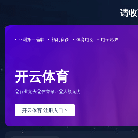
网站首页
走进瑞大
企业简介
荣誉资质
企业文化
企业视频
纸容器设备
LEJING.COM
纸碗机系列
纸桶机系列
双层外套机系列
高
涂层印刷模切设备
无塑涂层机
柔板印刷机
平压平模切机
冲切机
隐茶杯及其他设备
全自动隐茶杯机
纸杯包装机
纸杯检测机
纸杯粘把一体机
生产案例
生产线解决方案
纸容器规格分类
新闻资讯
展会信息
公司新闻
行业新闻
LEJING.COM
销售网络
联系售后
人才招聘
中文/EN

网站首页